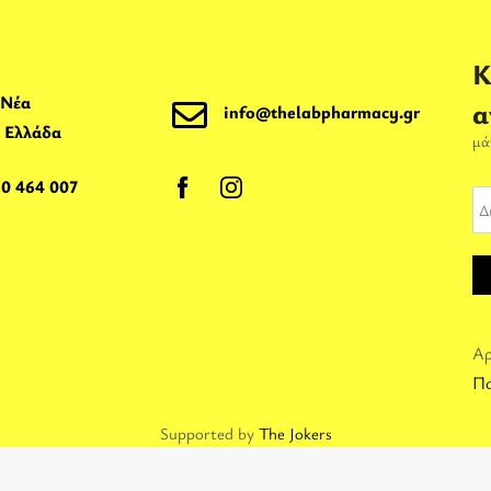
Κ
 Νέα
α
info@thelabpharmacy.gr
, Ελλάδα
μά
10 464 007
Αρ
Πο
Supported by
The Jokers