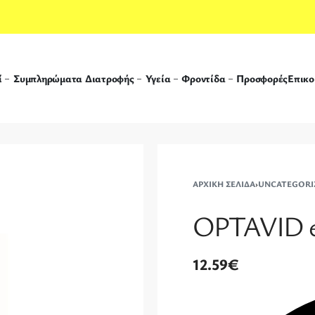
ί
Συμπληρώματα Διατροφής
Υγεία
Φροντίδα
Προσφορές
Επικο
ΑΡΧΙΚΉ ΣΕΛΊΔΑ
›
UNCATEGORI
OPTAVID ey
12.59
€