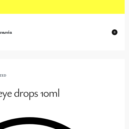
ινωνία
0
ZED
e drops 10ml