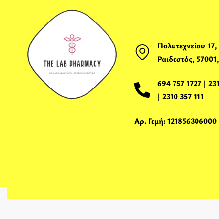
Πολυτεχνείου 17,
Ραιδεστός, 57001
694 757 1727
|
23
|
2310 357 111
Αρ. Γεμή: 121856306000