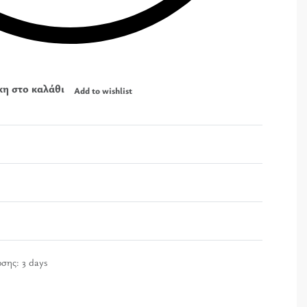
η στο καλάθι
Add to wishlist
Βαθμολογήθηκε με
0
από 5
οσης:
3 days