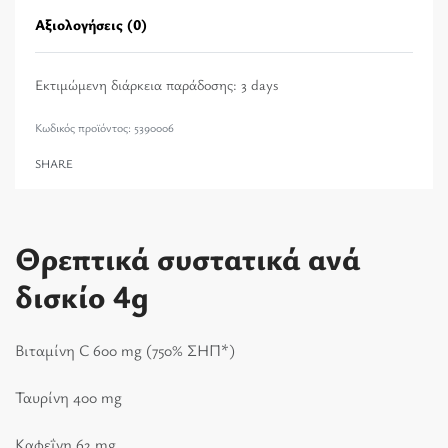
Αξιολογήσεις (0)
Βαθμολογήθηκε με
0
α
Εκτιμώμενη διάρκεια παράδοσης:
3 days
5390006
SHARE
Θρεπτικά συστατικά ανά
δισκίο 4g
Βιταμίνη C 600 mg (750% ΣΗΠ*)
Ταυρίνη 400 mg
Καφεΐνη 62 mg