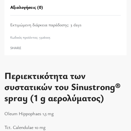
Αξιολογήσεις (0)
Βαθμολογήθηκε με
0
α
Εκτιμώμενη διάρκεια παράδοσης:
3 days
5326005
SHARE
Περιεκτικότητα των
συστατικών του Sinustrong®
spray (1 g αερολύματος)
Oleum Hippophaes 1,5 mg
Tct. Calendulae 10 mg