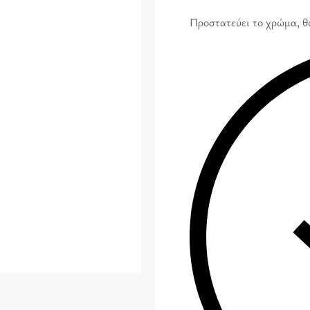
Προστατεύει το χρώµα, θω