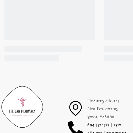
Πολυτεχνείου 17,
Νέα Ραιδεστός,
57001, Ελλάδα
694 757 1727
|
2310
464 007
|
2310 357 111