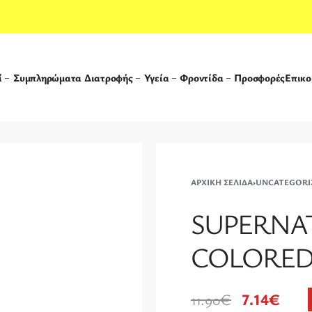
ί
Συμπληρώματα Διατροφής
Υγεία
Φροντίδα
Προσφορές
Επικο
ΑΡΧΙΚΉ ΣΕΛΊΔΑ
›
UNCATEGORI
SUPERNA
COLORED 
11.90
€
7.14
€