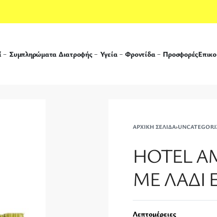
ί
Συμπληρώματα Διατροφής
Υγεία
Φροντίδα
Προσφορές
Επικο
ΑΡΧΙΚΉ ΣΕΛΊΔΑ
›
UNCATEGORI
HOTEL AM
ΜΕ ΛΑΔΙ 
Λεπτομέρειες