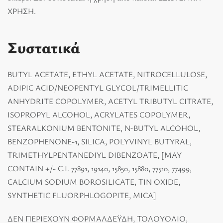
ΧΡΗΣΗ.
Συστατικά
BUTYL ACETATE, ETHYL ACETATE, NITROCELLULOSE,
ADIPIC ACID/NEOPENTYL GLYCOL/TRIMELLITIC
ANHYDRITE COPOLYMER, ACETYL TRIBUTYL CITRATE,
ISOPROPYL ALCOHOL, ACRYLATES COPOLYMER,
STEARALKONIUM BENTONITE, N-BUTYL ALCOHOL,
BENZOPHENONE-1, SILICA, POLYVINYL BUTYRAL,
TRIMETHYLPENTANEDIYL DIBENZOATE, [MAY
CONTAIN +/- C.I. 77891, 19140, 15850, 15880, 77510, 77499,
CALCIUM SODIUM BOROSILICATE, TIN OXIDE,
SYNTHETIC FLUORPHLOGOPITE, MICA]
ΔΕΝ ΠΕΡΙΕΧΟΥΝ ΦΟΡΜΑΛΔΕΫΔΗ, ΤΟΛΟΥΟΛΙΟ,