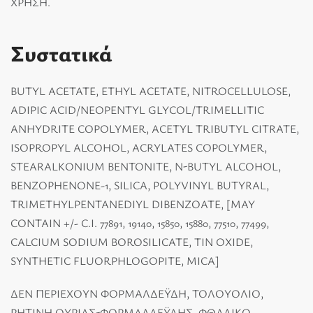
ΧΡΗΣΗ.
Συστατικά
BUTYL ACETATE, ETHYL ACETATE, NITROCELLULOSE,
ADIPIC ACID/NEOPENTYL GLYCOL/TRIMELLITIC
ANHYDRITE COPOLYMER, ACETYL TRIBUTYL CITRATE,
ISOPROPYL ALCOHOL, ACRYLATES COPOLYMER,
STEARALKONIUM BENTONITE, N-BUTYL ALCOHOL,
BENZOPHENONE-1, SILICA, POLYVINYL BUTYRAL,
TRIMETHYLPENTANEDIYL DIBENZOATE, [MAY
CONTAIN +/- C.I. 77891, 19140, 15850, 15880, 77510, 77499,
CALCIUM SODIUM BOROSILICATE, TIN OXIDE,
SYNTHETIC FLUORPHLOGOPITE, MICA]
ΔΕΝ ΠΕΡΙΕΧΟΥΝ ΦΟΡΜΑΛΔΕΫΔΗ, ΤΟΛΟΥΟΛΙΟ,
ΡΗΤΙΝΗ ΟΥΡΙΑΣ-ΦΟΡΜΑΛΔΕΫΔΗΣ, ΦΘΑΛΙΚΟ