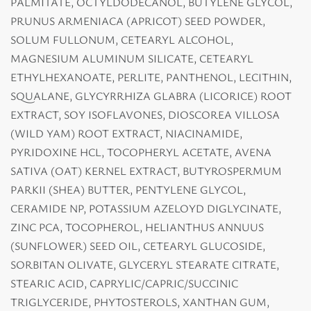
PALMITATE, OCTYLDODECANOL, BUTYLENE GLYCOL,
PRUNUS ARMENIACA (APRICOT) SEED POWDER,
SOLUM FULLONUM, CETEARYL ALCOHOL,
MAGNESIUM ALUMINUM SILICATE, CETEARYL
ETHYLHEXANOATE, PERLITE, PANTHENOL, LECITHIN,
SQUALANE, GLYCYRRHIZA GLABRA (LICORICE) ROOT
EXTRACT, SOY ISOFLAVONES, DIOSCOREA VILLOSA
(WILD YAM) ROOT EXTRACT, NIACINAMIDE,
PYRIDOXINE HCL, TOCOPHERYL ACETATE, AVENA
SATIVA (OAT) KERNEL EXTRACT, BUTYROSPERMUM
PARKII (SHEA) BUTTER, PENTYLENE GLYCOL,
CERAMIDE NP, POTASSIUM AZELOYD DIGLYCINATE,
ZINC PCA, TOCOPHEROL, HELIANTHUS ANNUUS
(SUNFLOWER) SEED OIL, CETEARYL GLUCOSIDE,
SORBITAN OLIVATE, GLYCERYL STEARATE CITRATE,
STEARIC ACID, CAPRYLIC/CAPRIC/SUCCINIC
TRIGLYCERIDE, PHYTOSTEROLS, XANTHAN GUM,