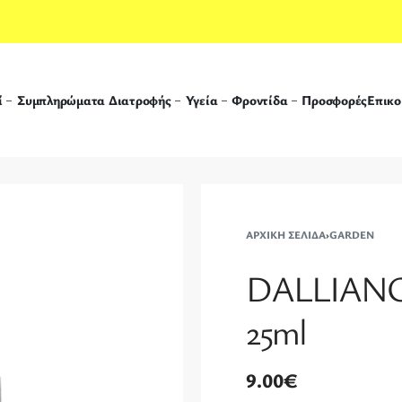
ί
Συμπληρώματα Διατροφής
Υγεία
Φροντίδα
Προσφορές
Επικο
ΑΡΧΙΚΉ ΣΕΛΊΔΑ
›
GARDEN
DALLIANC
25ml
9.00
€