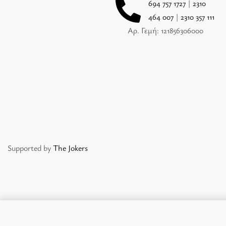
694 757 1727
|
2310
464 007
|
2310 357 111
Αρ. Γεμή: 121856306000
Supported by
The Jokers
DALLIANCE EAU DE TOILETTE 2