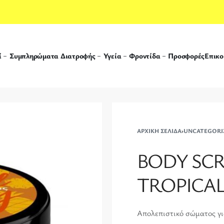
ί
Συμπληρώματα Διατροφής
Υγεία
Φροντίδα
Προσφορές
Επικο
ΑΡΧΙΚΉ ΣΕΛΊΔΑ
›
UNCATEGORI
BODY SC
TROPICAL
Απολεπιστικό σώματος γι