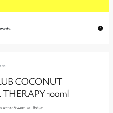
ινωνία
0
ZED
RUB COCONUT
 THERAPY 100ml
α αποτοξίνωση και θρέψη