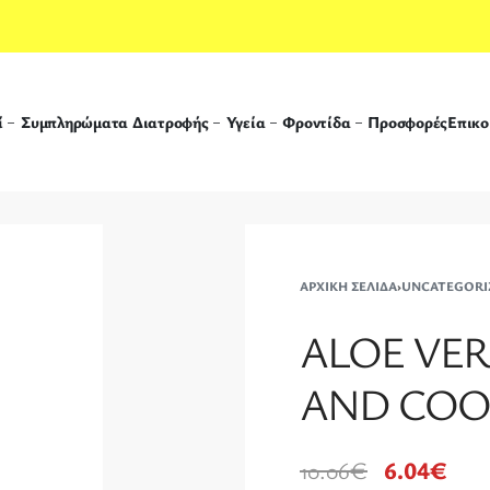
ί
Συμπληρώματα Διατροφής
Υγεία
Φροντίδα
Προσφορές
Επικο
ΑΡΧΙΚΉ ΣΕΛΊΔΑ
›
UNCATEGORI
ALOE VER
AND COOL
10.06
€
6.04
€