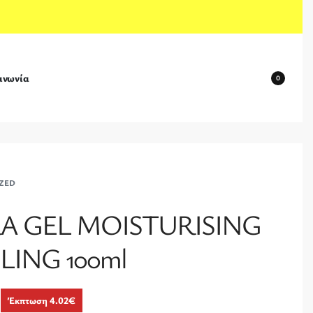
ινωνία
0
ZED
A GEL MOISTURISING
ING 100ml
Έκπτωση 4.02€