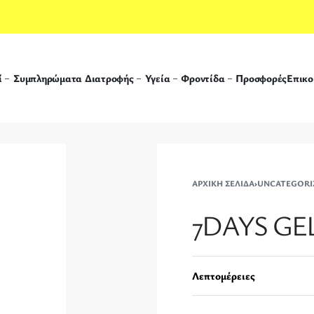
ί
Συμπληρώματα Διατροφής
Υγεία
Φροντίδα
Προσφορές
Επικο
ΑΡΧΙΚΉ ΣΕΛΊΔΑ
›
UNCATEGORI
7DAYS GEL
Λεπτομέρειες