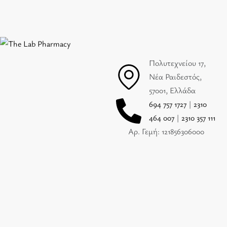
Πολυτεχνείου 17,
Νέα Ραιδεστός,
57001, Ελλάδα
694 757 1727
|
2310
464 007
|
2310 357 111
Αρ. Γεμή: 121856306000