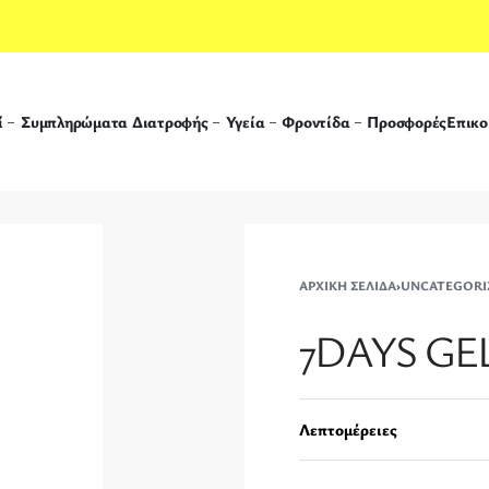
ί
Συμπληρώματα Διατροφής
Υγεία
Φροντίδα
Προσφορές
Επικο
ΑΡΧΙΚΉ ΣΕΛΊΔΑ
›
UNCATEGORI
7DAYS GEL
Λεπτομέρειες