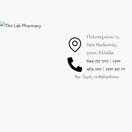
Πολυτεχνείου 17,
Νέα Ραιδεστός,
57001, Ελλάδα
694 757 1727
|
2310
464 007
|
2310 357 111
Αρ. Γεμή: 121856306000