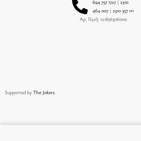
694 757 1727
|
2310
464 007
|
2310 357 111
Αρ. Γεμή: 121856306000
Supported by
The Jokers
1+1 ΣΥΜΠΛΗΡΩΜΑ VITAMIN C 1