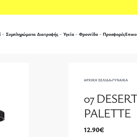
ί
Συμπληρώματα Διατροφής
Υγεία
Φροντίδα
Προσφορές
Επικο
ΑΡΧΙΚΉ ΣΕΛΊΔΑ
›
ΓΥΝΑΊΚΑ
07 DESER
PALETTE
12.90
€