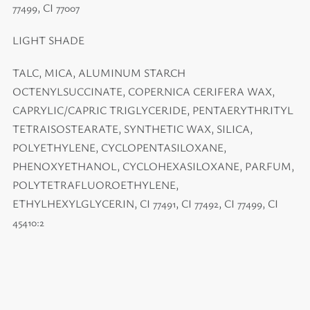
77499, CI 77007
LIGHT SHADE
TALC, MICA, ALUMINUM STARCH
OCTENYLSUCCINATE, COPERNICA CERIFERA WAX,
CAPRYLIC/CAPRIC TRIGLYCERIDE, PENTAERYTHRITYL
TETRAISOSTEARATE, SYNTHETIC WAX, SILICA,
POLYETHYLENE, CYCLOPENTASILOXANE,
PHENOXYETHANOL, CYCLOHEXASILOXANE, PARFUM,
POLYTETRAFLUOROETHYLENE,
ETHYLHEXYLGLYCERIN, CI 77491, CI 77492, CI 77499, CI
45410:2