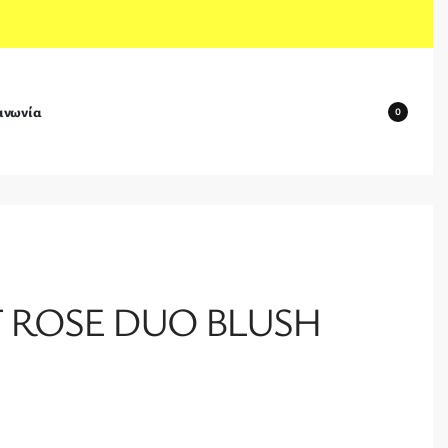
ινωνία
0
T ROSE DUO BLUSH