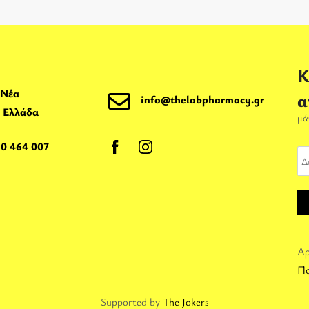
Κ
 Νέα
α
info@thelabpharmacy.gr
, Ελλάδα
μά
10 464 007
Αρ
Πο
Supported by
The Jokers