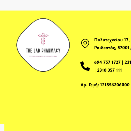
Πολυτεχνείου 17,
Ραιδεστός, 57001
694 757 1727
|
23
|
2310 357 111
Αρ. Γεμή: 121856306000