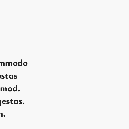
commodo
estas
smod.
gestas.
m.