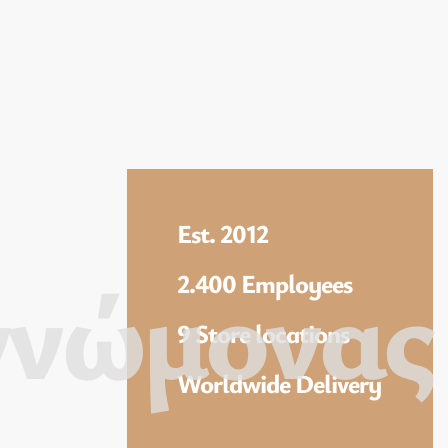
Est. 2012
γνώμονας 
2.400 Employees
9 Store locations
Worldwide Delivery