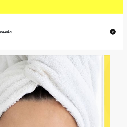
ινωνία
0