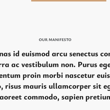
OUR MANIFESTO
as id euismod arcu senectus 
rra ac vestibulum non. Purus eg
entum proin morbi nascetur eui
, risus mauris ullamcorper sit e
aoreet commodo, sapien pretiu