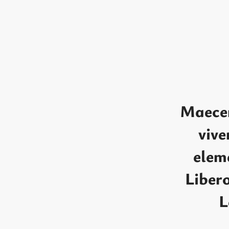
Maecen
vive
elem
Libero
L